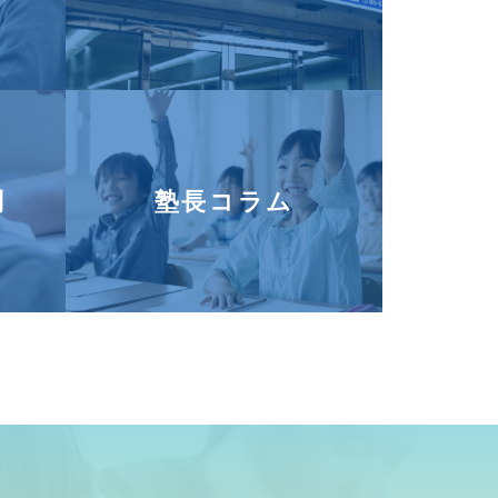
問
塾長コラム